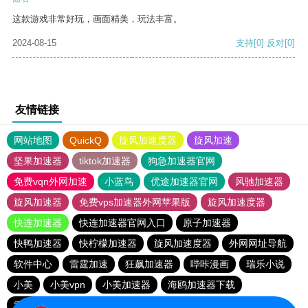
这款游戏非常好玩，画面精美，玩法丰富。
2024-08-15
支持
[0]
反对
[0]
友情链接
网站地图
QuickQ
旋风加速度器
旋风加速
坚果加速器
tiktok加速器
狗急加速器官网
免费vqn外网加速
小蓝鸟
优途加速器官网
风驰加速器
旋风加速器
免费vps加速器外网苹果版
旋风加速度器
快连加速器
快连加速器官网入口
原子加速器
快鸭加速器
快柠檬加速器
旋风加速度器
外网网址导航
软件中心
雷霆加速
狂飙加速器
哔咔漫画
瑞乐小说
小美
小美vpn
小美加速器
海鸥加速器下载
雷霆加速版ins
海鸥加速度
雷霆加速
雷霆加速下载